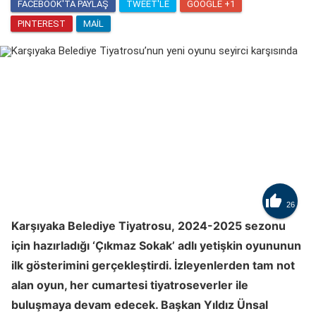
FACEBOOK'TA PAYLAŞ
TWEET'LE
GOOGLE +1
PINTEREST
MAIL

26
Karşıyaka Belediye Tiyatrosu, 2024-2025 sezonu
için hazırladığı ‘Çıkmaz Sokak’ adlı yetişkin oyununun
ilk gösterimini gerçekleştirdi. İzleyenlerden tam not
alan oyun, her cumartesi tiyatroseverler ile
buluşmaya devam edecek. Başkan Yıldız Ünsal