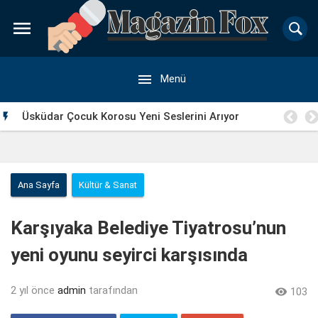


Menü
 2’
Üsküdar Çocuk Korosu Yeni Seslerini Arıyor

Ana Sayfa
Kültür & Sanat
Karşıyaka Belediye Tiyatrosu’nun
yeni oyunu seyirci karşısında
2 yıl önce
admin
tarafından

103