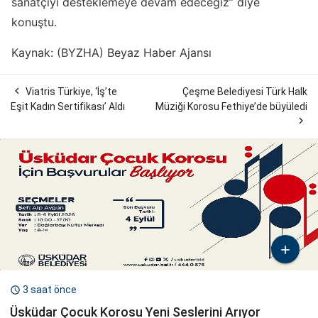
sanatçıyı desteklemeye devam edeceğiz” diye
konuştu.
Kaynak: (BYZHA) Beyaz Haber Ajansı

Viatris Türkiye, ‘İş’te
Çeşme Belediyesi Türk Halk
Eşit Kadın Sertifikası’ Aldı
Müziği Korosu Fethiye’de büyüledi


3 saat önce

Üsküdar Çocuk Korosu Yeni Seslerini Arıyor