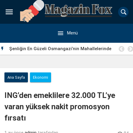


Menü
Şenliğin En Güzeli Osmangazi’nin Mahallelerinde

Yaşanıyor
Ana Sayfa
Ekonomi
ING’den emeklilere 32.000 TL’ye
varan yüksek nakit promosyon
fırsatı
1 ay önce
admin
tarafından