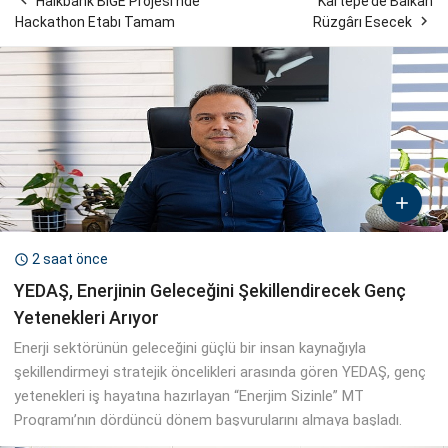

Halkbank BİGE Projesi’nde
Kartepe’de Balkan

Hackathon Etabı Tamam
Rüzgârı Esecek

2 saat önce

YEDAŞ, Enerjinin Geleceğini Şekillendirecek Genç
Yetenekleri Arıyor
Enerji sektörünün geleceğini güçlü bir insan kaynağıyla
şekillendirmeyi stratejik öncelikleri arasında gören YEDAŞ, genç
yetenekleri iş hayatına hazırlayan “Enerjim Sizinle” MT
Programı’nın dördüncü dönem başvurularını almaya başladı.