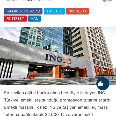

84
FACEBOOK'TA PAYLAŞ
TWEET'LE
GOOGLE +1
PINTEREST
MAIL

18
En sevilen dijital banka olma hedefiyle ilerleyen ING
Türkiye, emeklilere sunduğu promosyon tutarını artırdı.
Emekli maaşını ilk kez ING’ye taşıyan emekliler, maaş
tutarına bağlı olarak 32.000 TL’ye varan nakit