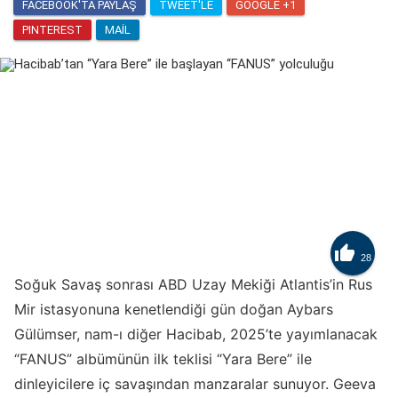
FACEBOOK'TA PAYLAŞ
TWEET'LE
GOOGLE +1
PINTEREST
MAIL

28
Soğuk Savaş sonrası ABD Uzay Mekiği Atlantis’in Rus
Mir istasyonuna kenetlendiği gün doğan Aybars
Gülümser, nam-ı diğer Hacibab, 2025’te yayımlanacak
“FANUS” albümünün ilk teklisi “Yara Bere” ile
dinleyicilere iç savaşından manzaralar sunuyor. Geeva