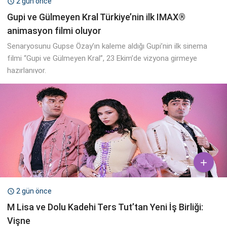
2 gün önce

Gupi ve Gülmeyen Kral Türkiye’nin ilk IMAX®
animasyon filmi oluyor
Senaryosunu Gupse Özay’ın kaleme aldığı Gupi’nin ilk sinema
filmi “Gupi ve Gülmeyen Kral”, 23 Ekim’de vizyona girmeye
hazırlanıyor.

2 gün önce

M Lisa ve Dolu Kadehi Ters Tut’tan Yeni İş Birliği:
Vişne