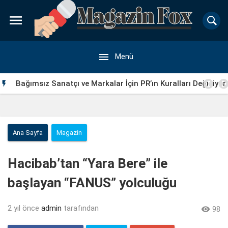


Menü
Bağımsız Sanatçı ve Markalar İçin PR’ın Kuralları Değişiyor

Ana Sayfa
Magazin
Hacibab’tan “Yara Bere” ile
başlayan “FANUS” yolculuğu
2 yıl önce
admin
tarafından

98