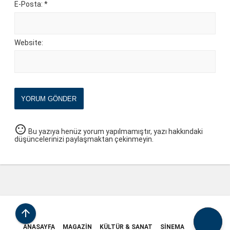
E-Posta: *
Website:
YORUM GÖNDER
sentiment_neutral
Bu yazıya henüz yorum yapılmamıştır, yazı hakkındaki
düşüncelerinizi paylaşmaktan çekinmeyin.

ANASAYFA
MAGAZIN
KÜLTÜR & SANAT
SINEMA