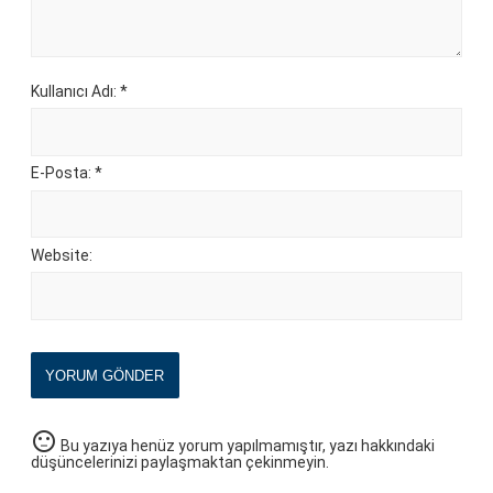
Kullanıcı Adı: *
E-Posta: *
Website:
YORUM GÖNDER
sentiment_neutral
Bu yazıya henüz yorum yapılmamıştır, yazı hakkındaki
düşüncelerinizi paylaşmaktan çekinmeyin.