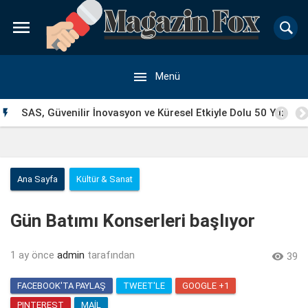


Menü
SAS, Güvenilir İnovasyon ve Küresel Etkiyle Dolu 50 Yılı

Geride Bırakıyor
Ana Sayfa
Kültür & Sanat
Gün Batımı Konserleri başlıyor
1 ay önce
admin
tarafından

39
FACEBOOK'TA PAYLAŞ
TWEET'LE
GOOGLE +1
PINTEREST
MAIL