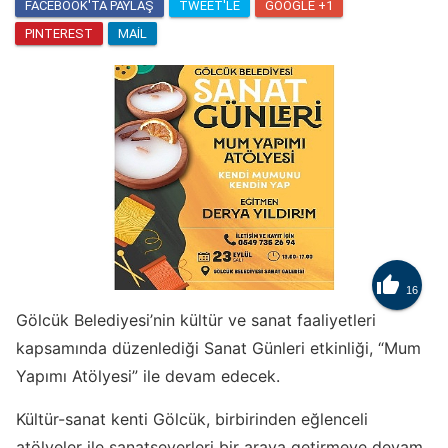
FACEBOOK'TA PAYLAŞ
TWEET'LE
GOOGLE +1
PINTEREST
MAIL

16
Gölcük Belediyesi’nin kültür ve sanat faaliyetleri
kapsamında düzenlediği Sanat Günleri etkinliği, “Mum
Yapımı Atölyesi” ile devam edecek.
Kültür-sanat kenti Gölcük, birbirinden eğlenceli
atölyeler ile sanatseverleri bir araya getirmeye devam