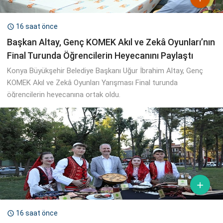
16 saat önce

Başkan Altay, Genç KOMEK Akıl ve Zekâ Oyunları’nın
Final Turunda Öğrencilerin Heyecanını Paylaştı
Konya Büyükşehir Belediye Başkanı Uğur İbrahim Altay, Genç
KOMEK Akıl ve Zekâ Oyunları Yarışması Final turunda
öğrencilerin heyecanına ortak oldu.

16 saat önce
