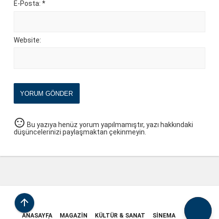
E-Posta: *
Website:
YORUM GÖNDER
sentiment_neutral
Bu yazıya henüz yorum yapılmamıştır, yazı hakkındaki
düşüncelerinizi paylaşmaktan çekinmeyin.

ANASAYFA
MAGAZIN
KÜLTÜR & SANAT
SINEMA