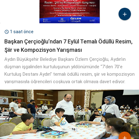

1 saat önce

Başkan Çerçioğlu’ndan 7 Eylül Temalı Ödüllü Resim,
Şiir ve Kompozisyon Yarışması
Aydın Büyükşehir Belediye Başkanı Özlem Çerçioğlu, Aydın’ın
düşman işgalinden kurtuluşunun yıldönümünde “7’den 70’e
Kurtuluş Destanı Aydın” temalı ödüllü resim, şiir ve kompozisyon
yarışmasıyla öğrencileri coşkuya ortak olmaya davet ediyor.
