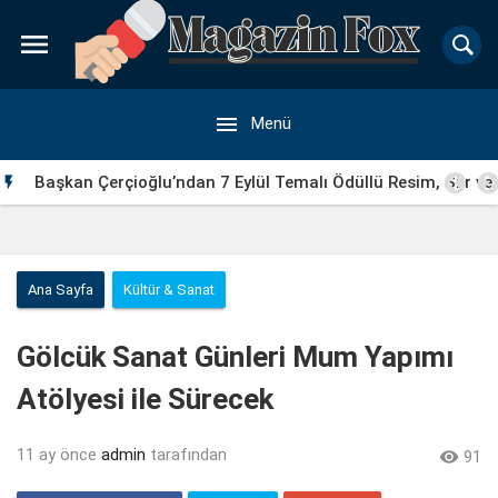


Menü
Başkan Çerçioğlu’ndan 7 Eylül Temalı Ödüllü Resim, Şiir ve

Kompozisyon Yarışması
Ana Sayfa
Kültür & Sanat
Gölcük Sanat Günleri Mum Yapımı
Atölyesi ile Sürecek
11 ay önce
admin
tarafından

91