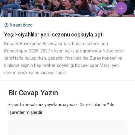

6 saat önce

Yeşil-siyahlılar yeni sezonu coşkuyla açtı
Kocaeli Büyükşehir Belediyesi tarafından düzenlenen
Kocaelispor 2026-2027 sezon açılış programında futbolcular
taraftarla buluşurken, gecenin finalinde ise Buray konseri ve
binlerce kişinin hep birlikte söylediği Kocaelispor Marşı yeni
sezon coşkusunu zirveye taşıdı.
Bir Cevap Yazın
E-posta hesabınız yayınlanmayacak. Gerekli alanlar
*
ile
işaretlenmişlerdir