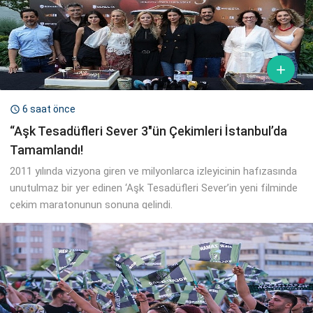

6 saat önce

“Aşk Tesadüfleri Sever 3″ün Çekimleri İstanbul’da
Tamamlandı!
2011 yılında vizyona giren ve milyonlarca izleyicinin hafızasında
unutulmaz bir yer edinen ‘Aşk Tesadüfleri Sever’in yeni filminde
çekim maratonunun sonuna gelindi.