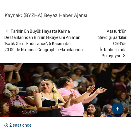
Kaynak: (BYZHA) Beyaz Haber Ajansı

Tarihin En Büyük Hayatta Kalma
Atatürk’ün
Destanlarından Birinin Hikayesini Anlatan
Sevdiği Şarkılar
‘Batık Gemi Endurance’, 5 Kasım Salı
CRR’de
20.00’de National Geographic Ekranlarında!
İstanbullularla

Buluşuyor

2 saat önce
