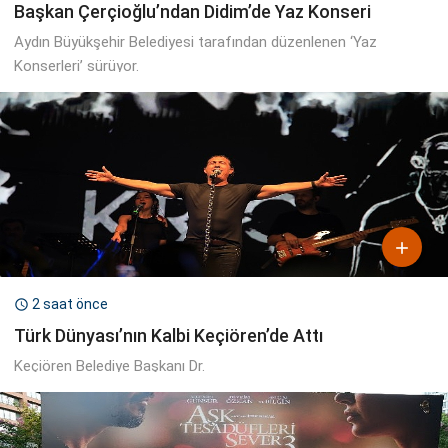
Başkan Çerçioğlu’ndan Didim’de Yaz Konseri
Aydın Büyükşehir Belediyesi tarafından düzenlenen ‘Yaz
Konserleri’ sürüyor.

2 saat önce

Türk Dünyası’nın Kalbi Keçiören’de Attı
Keçiören Belediye Başkanı Dr.