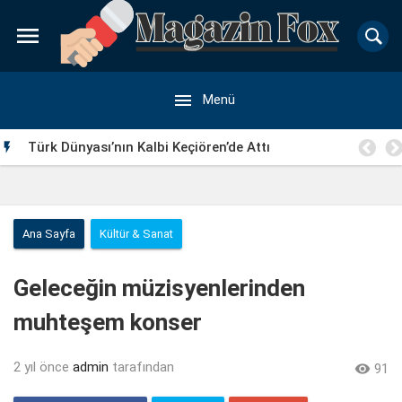


Menü
Türk Dünyası’nın Kalbi Keçiören’de Attı

Ana Sayfa
Kültür & Sanat
Geleceğin müzisyenlerinden
muhteşem konser
2 yıl önce
admin
tarafından

91