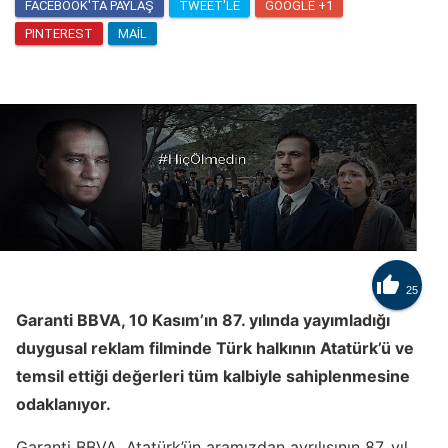
FACEBOOK'TA PAYLAŞ
TWEET'LE
GOOGLE +1
PINTEREST
MAIL

25
Garanti BBVA, 10 Kasım’ın 87. yılında yayımladığı
duygusal reklam filminde Türk halkının Atatürk’ü ve
temsil ettiği değerleri tüm kalbiyle sahiplenmesine
odaklanıyor.
Garanti BBVA, Atatürk’ün aramızdan ayrılışının 87. yıl