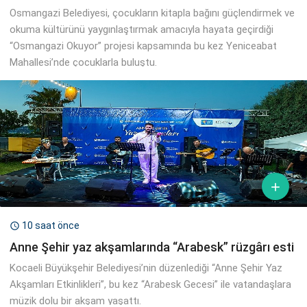
Osmangazi Belediyesi, çocukların kitapla bağını güçlendirmek ve
okuma kültürünü yaygınlaştırmak amacıyla hayata geçirdiği
“Osmangazi Okuyor” projesi kapsamında bu kez Yeniceabat
Mahallesi’nde çocuklarla buluştu.

10 saat önce

Anne Şehir yaz akşamlarında “Arabesk” rüzgârı esti
Kocaeli Büyükşehir Belediyesi’nin düzenlediği “Anne Şehir Yaz
Akşamları Etkinlikleri”, bu kez “Arabesk Gecesi” ile vatandaşlara
müzik dolu bir akşam yaşattı.