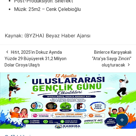
Post-Prodüksiyon: Sinefekt
Müzik: 25m2 – Cenk Çelebioğlu
Kaynak: (BYZHA) Beyaz Haber Ajansı

Hitit, 2025’in Dokuz Ayında
Binlerce Karşıyakalı
Yüzde 29 Büyüyerek 31,2 Milyon
“Ata’ya Saygı Zinciri”

Dolar Ciroya Ulaştı
oluşturacak
