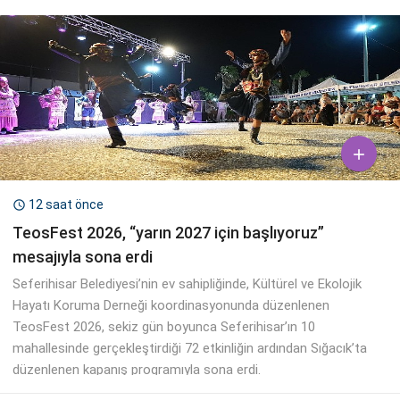

12 saat önce

TeosFest 2026, “yarın 2027 için başlıyoruz”
mesajıyla sona erdi
Seferihisar Belediyesi’nin ev sahipliğinde, Kültürel ve Ekolojik
Hayatı Koruma Derneği koordinasyonunda düzenlenen
TeosFest 2026, sekiz gün boyunca Seferihisar’ın 10
mahallesinde gerçekleştirdiği 72 etkinliğin ardından Sığacık’ta
düzenlenen kapanış programıyla sona erdi.