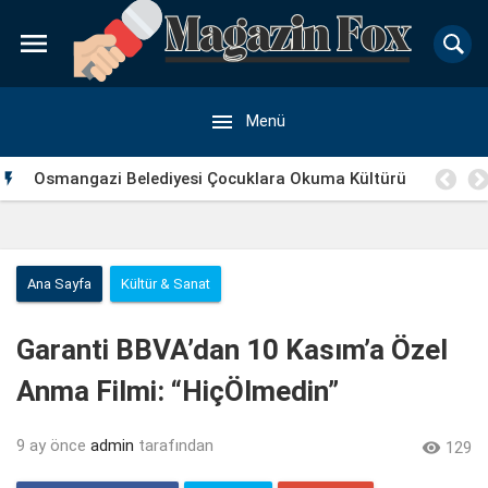


Menü
su
Osmangazi Belediyesi Çocuklara Okuma Kültürü

Kazandırıyor
Ana Sayfa
Kültür & Sanat
Garanti BBVA’dan 10 Kasım’a Özel
Anma Filmi: “HiçÖlmedin”
9 ay önce
admin
tarafından

129