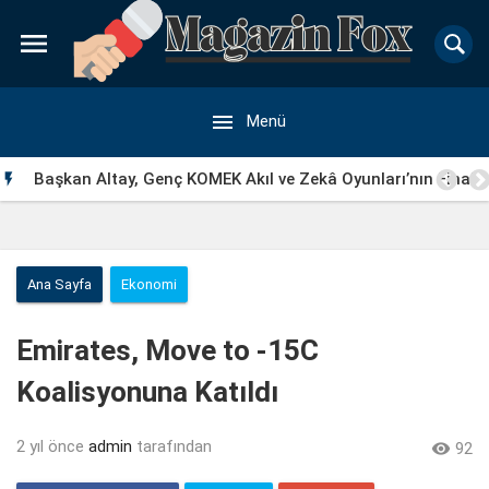


Menü
Başkan Altay, Genç KOMEK Akıl ve Zekâ Oyunları’nın Final

Turunda Öğrencilerin Heyecanını Paylaştı
Ana Sayfa
Ekonomi
Emirates, Move to -15C
Koalisyonuna Katıldı
2 yıl önce
admin
tarafından

92