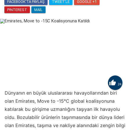
FACEBOOK'TA PAYLAŞ
TWEET'LE
GOOGLE +1
PINTEREST
MAIL

24
Dünyanın en büyük uluslararası havayollarından biri
olan Emirates, Move to -15°C global koalisyonuna
katılarak bu girişime uzmanlığını taşıyan ilk havayolu
oldu. Bozulabilir ürünlerin taşınmasında bir dünya lideri
olan Emirates, taşıma ve nakliye alanındaki zengin bilgi