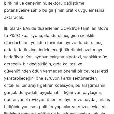
birikimi ve deneyimini, sektörü değiştirme
potansiyeline sahip bu girişimin pratik uygulamasına
aktaracak.
İlk olarak BAE’de düzenlenen COP28’de tanıtılan Move
o
to -15
C koalisyonu, dondurulmuş gıda sıcaklık
standartlarını yeniden tanımlamayı ve dondurulmuş
gıda tedarik zincirindeki enerji tüketimini azaltmayı
hedefliyor. Koalisyonun çalışma hipotezi, sıcaklıkta üç
derecelik bir değişikliğin, gıda kalitesi ve
güvenliğinden ödün vermeden önemli bir çevresel etki
yaratabileceğini öne sürüyor. Farklı sektörlerden
ortakları bir araya getiren koalisyon, bu araştırmanın
gerçek dünyadaki uygulanabilirliğini veri paylaşımı,
operasyonel revizyon önerileri, üyeler ve paydaşlarla iş
birliğinin yanı sıra politika yapıcılar ve düzenleyicilerle
iletişime geçerek eğitim ve hukuk çalışmaları yoluyla