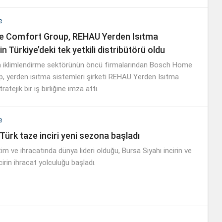
rim üretimiyle yüzde 27 büyüme elde etti.
e
 Comfort Group, REHAU Yerden Isıtma
in Türkiye’deki tek yetkili distribütörü oldu
 iklimlendirme sektörünün öncü firmalarından Bosch Home
 yerden ısıtma sistemleri şirketi REHAU Yerden Isıtma
ratejik bir iş birliğine imza attı.
e
 Türk taze inciri yeni sezona başladı
tim ve ihracatında dünya lideri olduğu, Bursa Siyahı incirin ve
cirin ihracat yolculuğu başladı.