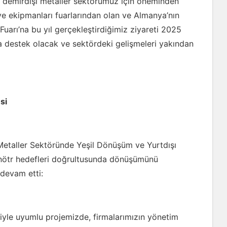
ve demirdışı metaller sektörümüz için öneminden
ve ekipmanları fuarlarından olan ve Almanya’nın
uarı’na bu yıl gerçekleştirdiğimiz ziyareti 2025
za destek olacak ve sektördeki gelişmeleri yakından
esi
Metaller Sektöründe Yeşil Dönüşüm ve Yurtdışı
nötr hedefleri doğrultusunda dönüşümünü
 devam etti:
iyle uyumlu projemizde, firmalarımızın yönetim