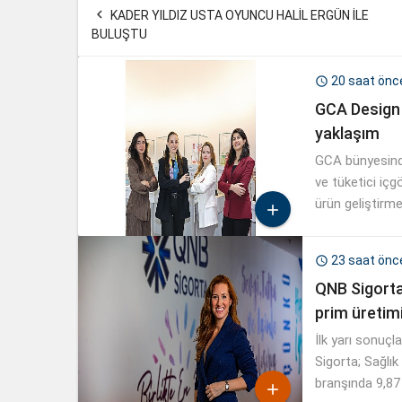

KADER YILDIZ USTA OYUNCU HALİL ERGÜN İLE
BULUŞTU
20 saat önc

GCA Design 
yaklaşım
GCA bünyesinde
ve tüketici içg
ürün geliştirm

23 saat önc

QNB Sigorta,
prim üretimi
İlk yarı sonuç
Sigorta; Sağlı
branşında 9,87
