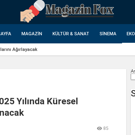
AYFA
MAGAZIN
KÜLTÜR & SANAT
SINEMA
EK
ı’da Yüzleri Gülümsetti
A
025 Yılında Küresel
anacak

85