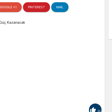
GOOGLE +1
PINTEREST
MAIL

25