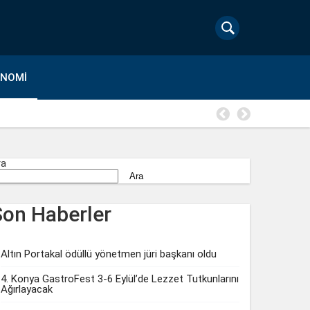
ONOMI
Fenomen İs
ra
Ara
Son Haberler
Altın Portakal ödüllü yönetmen jüri başkanı oldu
4. Konya GastroFest 3-6 Eylül’de Lezzet Tutkunlarını
Ağırlayacak