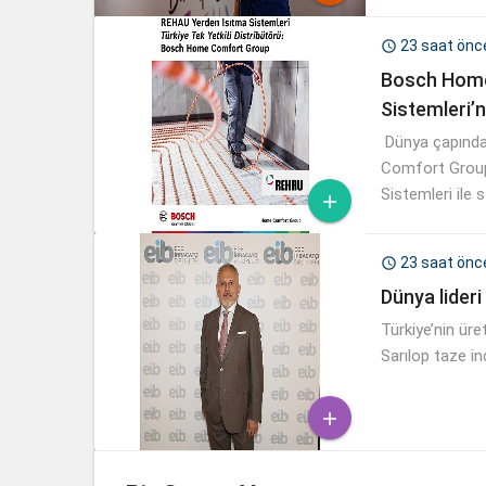
85 milyon TL p
23 saat önc

Bosch Home
Sistemleri’n
Dünya çapında
Comfort Group,
Sistemleri ile st

23 saat önc

Dünya lideri
Türkiye’nin üre
Sarılop taze in
