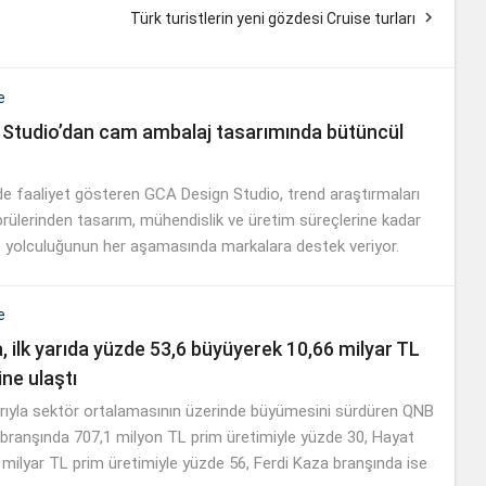

Türk turistlerin yeni gözdesi Cruise turları
e
Studio’dan cam ambalaj tasarımında bütüncül
 faaliyet gösteren GCA Design Studio, trend araştırmaları
örülerinden tasarım, mühendislik ve üretim süreçlerine kadar
e yolculuğunun her aşamasında markalara destek veriyor.
e
 ilk yarıda yüzde 53,6 büyüyerek 10,66 milyar TL
ne ulaştı
larıyla sektör ortalamasının üzerinde büyümesini sürdüren QNB
k branşında 707,1 milyon TL prim üretimiyle yüzde 30, Hayat
 milyar TL prim üretimiyle yüzde 56, Ferdi Kaza branşında ise