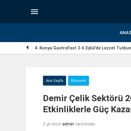

ANAS
Manisa Büyükşehir’in Çocuk Şenlikleri Saruhanl

Ana Sayfa
Ekonomi
Demir Çelik Sektörü 2
Etkinliklerle Güç Kaz
2 yıl önce
admin
tarafından