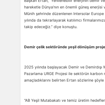
Başkan Ertan, “Yenilenebilir enerjinin demir 
hareketle Dünya’nın en önemli güneş enerjisi 
Münih şehrinde düzenlenen Intersolar Europe F
yılında da tekrarlayarak katılımcı firmalarımı
takip edeceğiz.” diye konuştu.
Demir çelik sektöründe yeşil dönüşüm proj
2025 yılında başlayacak Demir ve Demirdışı 
Pazarlama URGE Projesi ile sektörün karbon 
amaçladıklarını belirten Ertan sözlerine şöyle
“AB Yeşil Mutabakatı ve temiz üretim hedefler