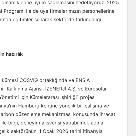
azar dinamiklerine uyum sağlamasını hedefliyoruz. 2025
i Programı ile de üye firmalarımızın personellerine
arında eğitimler sunarak sektörde farkındalığı
n hazırlık
erji kümesi COSVIG ortaklığında ve ENSİA
 Kalkınma Ajansı, İZENERJİ A.Ş. ve Eurosolar
Yönetimi İçin Kümelerarası İşbirliği” projesi
ya’nın Hamburg kentine yönelik bir çalışma ve
da karbon düzenleme mekanizması konusunda ihracat
 ile bilgi, deneyim alışverişi yapabilmek adına
çelik sektörünün, 1 Ocak 2026 tarihi itibarıyla