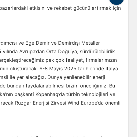
 pazarlardaki etkisini ve rekabet gücünü artırmak için
ardımcısı ve Ege Demir ve Demirdışı Metaller
25 yılında Avrupa’dan Orta Doğu’ya, sürdürülebilirlik
erçekleştireceğimiz pek çok faaliyet, firmalarımızın
min oluşturacak. 6-8 Mayıs 2025 tarihlerinde İtalya
sil ile yer alacağız. Dünya yenilenebilir enerji
 de bundan faydalanabilmesi bizim önceliğimiz. Bu
a’nın başkenti Kopenhag’da türbin teknolojileri ve
şturacak Rüzgar Enerjisi Zirvesi Wind Europe’da önemli