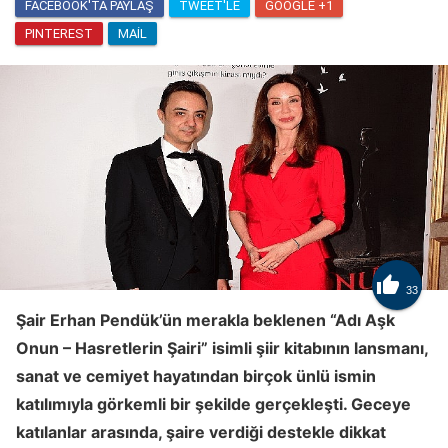
FACEBOOK'TA PAYLAŞ
TWEET'LE
GOOGLE +1
PINTEREST
MAIL

33
Şair Erhan Pendük’ün merakla beklenen “Adı Aşk
Onun – Hasretlerin Şairi” isimli şiir kitabının lansmanı,
sanat ve cemiyet hayatından birçok ünlü ismin
katılımıyla görkemli bir şekilde gerçekleşti. Geceye
katılanlar arasında, şaire verdiği destekle dikkat