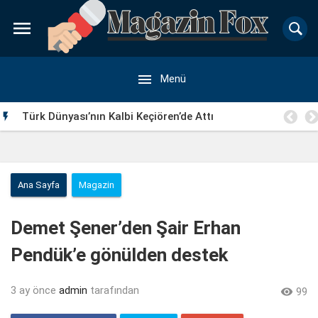


Menü
Türk Dünyası’nın Kalbi Keçiören’de Attı

Ana Sayfa
Magazin
Demet Şener’den Şair Erhan
Pendük’e gönülden destek
3 ay önce
admin
tarafından

99