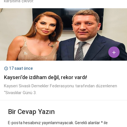
karşısına çıkıyor.

17 saat önce

Kayseri’de izdiham değil, rekor vardı!
Kayseri Sivaslı Dernekler Federasyonu tarafından düzenlenen
“Sivaslılar Günü 3.
Bir Cevap Yazın
E-posta hesabınız yayınlanmayacak. Gerekli alanlar
*
ile