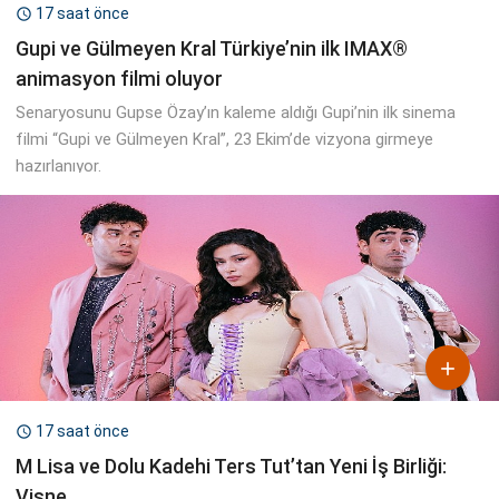
17 saat önce

Gupi ve Gülmeyen Kral Türkiye’nin ilk IMAX®
animasyon filmi oluyor
Senaryosunu Gupse Özay’ın kaleme aldığı Gupi’nin ilk sinema
filmi “Gupi ve Gülmeyen Kral”, 23 Ekim’de vizyona girmeye
hazırlanıyor.

17 saat önce

M Lisa ve Dolu Kadehi Ters Tut’tan Yeni İş Birliği:
Vişne