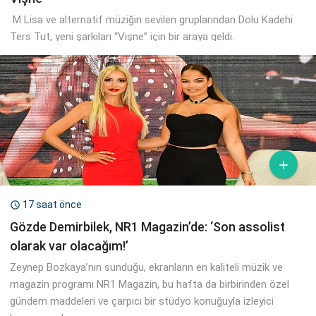
M Lisa ve alternatif müziğin sevilen gruplarından Dolu Kadehi
Ters Tut, yeni şarkıları “Vişne” için bir araya geldi.

17 saat önce

Gözde Demirbilek, NR1 Magazin’de: ‘Son assolist
olarak var olacağım!’
Zeynep Bozkaya’nın sunduğu, ekranların en kaliteli müzik ve
magazin programı NR1 Magazin, bu hafta da birbirinden özel
gündem maddeleri ve çarpıcı bir stüdyo konuğuyla izleyici