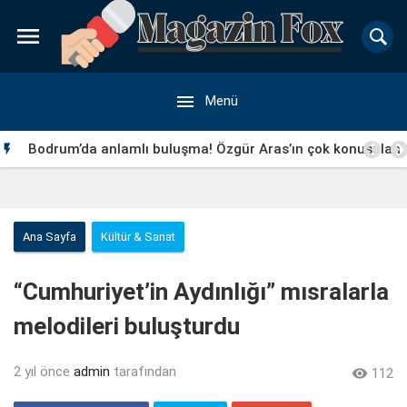


Menü
Bodrum’da anlamlı buluşma! Özgür Aras’ın çok konuşulan

kitabı yeni baskısını Titanic Luxury Collection Bodrum’da
kutladı
Ana Sayfa
Kültür & Sanat
“Cumhuriyet’in Aydınlığı” mısralarla
melodileri buluşturdu
2 yıl önce
admin
tarafından

112