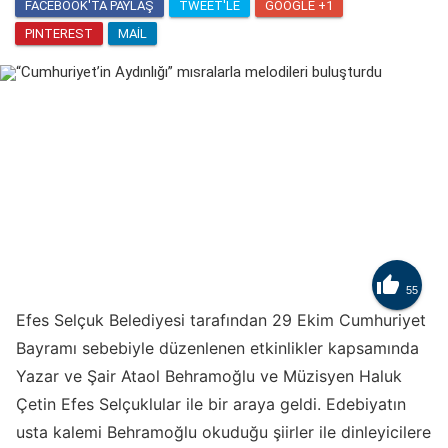
FACEBOOK'TA PAYLAŞ
TWEET'LE
GOOGLE +1
PINTEREST
MAIL

55
Efes Selçuk Belediyesi tarafından 29 Ekim Cumhuriyet
Bayramı sebebiyle düzenlenen etkinlikler kapsamında
Yazar ve Şair Ataol Behramoğlu ve Müzisyen Haluk
Çetin Efes Selçuklular ile bir araya geldi. Edebiyatın
usta kalemi Behramoğlu okuduğu şiirler ile dinleyicilere