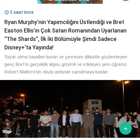
5 saat önce

Ryan Murphy’nin Yapımcılığını Üstlendiği ve Bret
Easton Ellis’ın Çok Satan Romanından Uyarlanan
“The Shards”, İlk İki Bölümüyle Şimdi Sadece
Disney+’ta Yayında!
Yazar olma hayalleri kuran ve çevresini dikkatle gözlemleyen
genç Bret’in gerçeklik algısı, gizemli ve etkileyici yeni öğrenci
Robert Mallory’nin okula gelişiyle sarsılmaya başlar.
