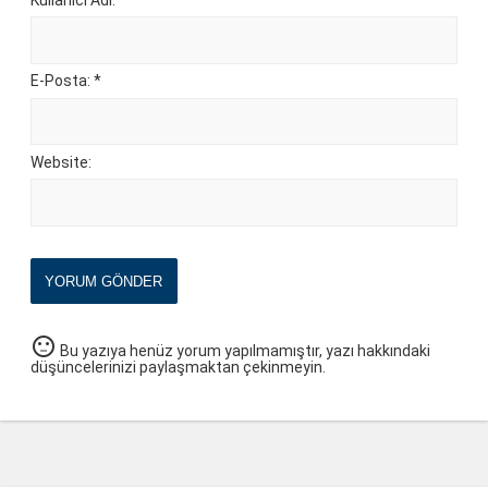
E-Posta: *
Website:
YORUM GÖNDER
sentiment_neutral
Bu yazıya henüz yorum yapılmamıştır, yazı hakkındaki
düşüncelerinizi paylaşmaktan çekinmeyin.