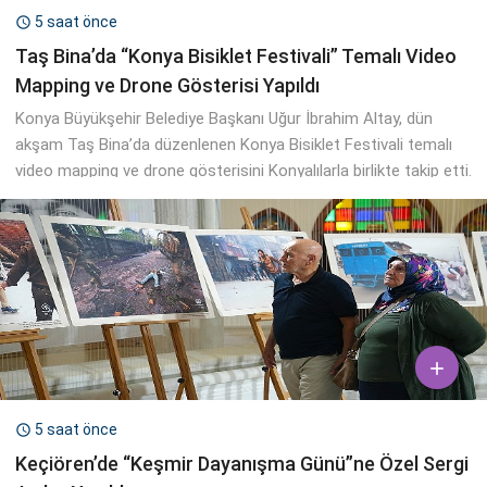
5 saat önce

Taş Bina’da “Konya Bisiklet Festivali” Temalı Video
Mapping ve Drone Gösterisi Yapıldı
Konya Büyükşehir Belediye Başkanı Uğur İbrahim Altay, dün
akşam Taş Bina’da düzenlenen Konya Bisiklet Festivali temalı
video mapping ve drone gösterisini Konyalılarla birlikte takip etti.

5 saat önce

Keçiören’de “Keşmir Dayanışma Günü”ne Özel Sergi