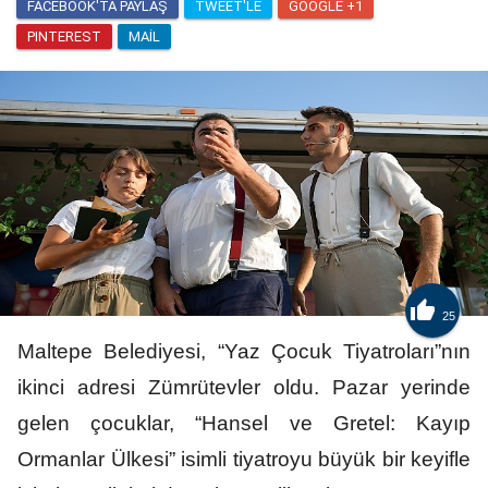
FACEBOOK'TA PAYLAŞ
TWEET'LE
GOOGLE +1
PINTEREST
MAIL

25
Maltepe Belediyesi, “Yaz Çocuk Tiyatroları”nın
ikinci adresi Zümrütevler oldu. Pazar yerinde
gelen çocuklar, “Hansel ve Gretel: Kayıp
Ormanlar Ülkesi” isimli tiyatroyu büyük bir keyifle