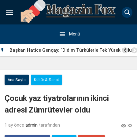


Menü
Başkan Hatice Gençay: “Didim Türkülerle Tek Yürek Oldu”

Ana Sayfa
Kültür & Sanat
Çocuk yaz tiyatrolarının ikinci
adresi Zümrütevler oldu
1 ay önce
admin
tarafından

83