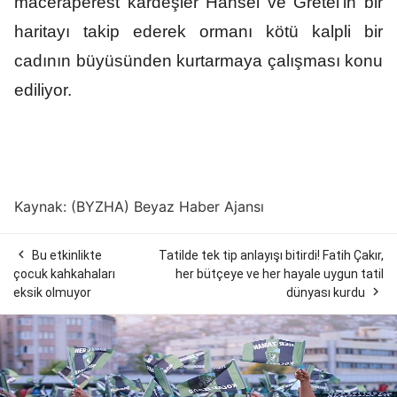
maceraperest kardeşler Hansel ve Gretel’in bir
haritayı takip ederek ormanı kötü kalpli bir
cadının büyüsünden kurtarmaya çalışması konu
ediliyor.
Kaynak: (BYZHA) Beyaz Haber Ajansı

Bu etkinlikte
Tatilde tek tip anlayışı bitirdi! Fatih Çakır,
çocuk kahkahaları
her bütçeye ve her hayale uygun tatil

eksik olmuyor
dünyası kurdu