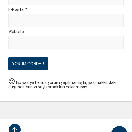
E-Posta: *
Website:
YORUM GÖNDER
sentiment_neutral
Bu yazıya henüz yorum yapılmamıştır, yazı hakkındaki
düşüncelerinizi paylaşmaktan çekinmeyin.
