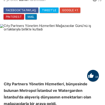

79
FACEBOOK'TA PAYLAŞ
TWEET'LE
GOOGLE +1
PINTEREST
MAIL

18
City Partners Yönetim Hizmetleri, bünyesinde
bulunan Metropol İstanbul ve Watergarden
İstanbul’da alışveriş dünyasının emektarları olan
mağazacılarla bir araya geldi.