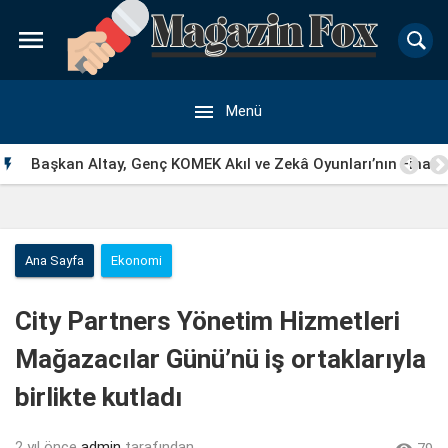


Menü
Başkan Altay, Genç KOMEK Akıl ve Zekâ Oyunları’nın Final

Turunda Öğrencilerin Heyecanını Paylaştı
Ana Sayfa
Ekonomi
City Partners Yönetim Hizmetleri
Mağazacılar Günü’nü iş ortaklarıyla
birlikte kutladı
2 yıl önce
admin
tarafından