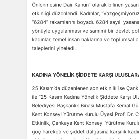
Önlenmesine Dair Kanun” olarak bilinen yasa
etkinliği düzenlendi. Kadınlar, “Vazgeçmiyoruz
“6284” rakamlarını boyadı. 6284 sayılı yasanın
yönüyle uygulanması ve samimi bir devlet poli
kadınlar, temel insan haklarına ve toplumsal ci
taleplerini yineledi.
KADINA YÖNELİK ŞİDDETE KARŞI ULUSLA
25 Kasım’da düzenlenen son etkinlik ise Çanka
ile “25 Kasım Kadına Yönelik Şiddete Karşı U
Belediyesi Başkanlık Binası Mustafa Kemal G
Kent Konseyi Yürütme Kurulu Üyesi Prof. Dr. Ce
Etkinlik, Çankaya Kent Konseyi Yürütme Kurulu
göç hareketi ve şiddet dalgasına karşılık kadın