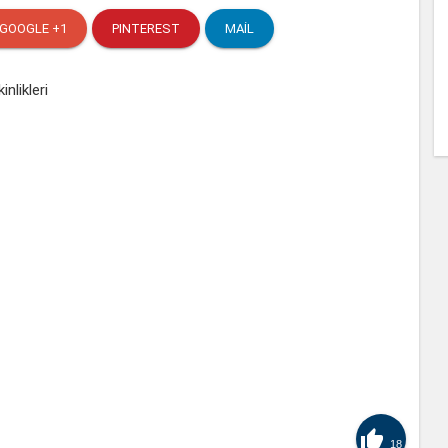
GOOGLE +1
PINTEREST
MAIL

18