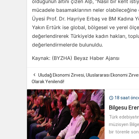
olduğunun altını çizen Alp, “Nasıl bir kent ist
mücadele basamaklarının neler olabileceğine 
Üyesi Prof. Dr. Hayriye Erbaş ve BM Kadına Y
Yakın Ertürk ise global, bölgesel ve yerel ölçe
değerlendirerek Türkiye’de kadın hakları, topl
değerlendirmelerde bulunuldu.
Kaynak: (BYZHA) Beyaz Haber Ajansı

Uludağ Ekonomi Zirvesi, Uluslararası Ekonomi Zirve
Olarak Yenilendi!
18 saat önc

Bilgesu Ere
Türk edebiyatı
müzisyen Bilge
bir törenle son