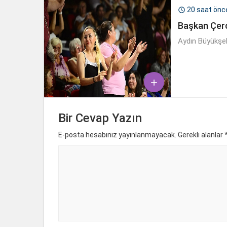
20 saat önc

Başkan Çerç
Aydın Büyükşeh

Bir Cevap Yazın
E-posta hesabınız yayınlanmayacak. Gerekli alanlar