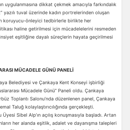
nın uygulanmasına dikkat çekmek amacıyla farkındalık
” yazılı tuval üzerinde kadın portrelerinden oluşan
 koruyucu-önleyici tedbirlerle birlikte her
tikası haline getirilmesi için mücadelelerini resmeden
nsiyet eşitliğine dayalı süreçlerin hayata geçirilmesi
RARASI MÜCADELE GÜNÜ PANELİ
ya Belediyesi ve Çankaya Kent Konseyi işbirliği
luslararası Mücadele Günü” Paneli oldu. Çankaya
ürbüz Toplantı Salonu’nda düzenlenen panel, Çankaya
mal Taluğ kolaylaştırıcılığında gerçekleşti.
 Üyesi Sibel Alp’ın açılış konuşmasıyla başladı. Artan
ların her alanda eşitlik, adalet ve dayanışma talepleri