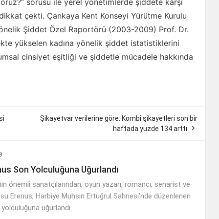
iyoruz?” sorusu ile yerel yönetimlerde şiddete karşı
dikkat çekti. Çankaya Kent Konseyi Yürütme Kurulu
önelik Şiddet Özel Raportörü (2003-2009) Prof. Dr.
kte yükselen kadına yönelik şiddet istatistiklerini
umsal cinsiyet eşitliği ve şiddetle mücadele hakkında
si
Şikayetvar verilerine göre: Kombi şikayetleri son bir

haftada yüzde 134 arttı
e
nus Son Yolculuğuna Uğurlandı
nın önemli sanatçılarından, oyun yazarı, romancı, senarist ve
su Erenus, Harbiye Muhsin Ertuğrul Sahnesi’nde düzenlenen
 yolculuğuna uğurlandı.