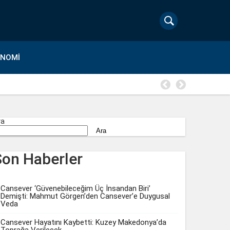
ONOMI
Bilgesu E
ra
Ara
Son Haberler
Cansever ‘Güvenebileceğim Üç İnsandan Biri’
Demişti: Mahmut Görgen’den Cansever’e Duygusal
Veda
Cansever Hayatını Kaybetti: Kuzey Makedonya’da