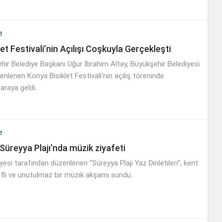
e
et Festivali’nin Açılışı Coşkuyla Gerçekleşti
ir Belediye Başkanı Uğur İbrahim Altay, Büyükşehir Belediyesi
nlenen Konya Bisiklet Festivali’nin açılış töreninde
 araya geldi.
e
Süreyya Plajı’nda müzik ziyafeti
esi tarafından düzenlenen “Süreyya Plajı Yaz Dinletileri”, kent
yifli ve unutulmaz bir müzik akşamı sundu.