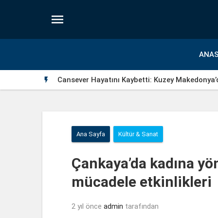

ANAS
Cansever Hayatını Kaybetti: Kuzey Makedonya’

Ana Sayfa
Kültür & Sanat
Çankaya’da kadına yön
mücadele etkinlikleri
2 yıl önce
admin
tarafından