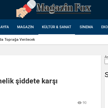
AYFA
MAGAZIN
KÜLTÜR & SANAT
SINEMA
EK
da Toprağa Verilecek
A
elik şiddete karşı

90