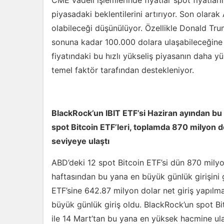
CME vadeli işlemlerinde fiyatlar spot fiyatlar
piyasadaki beklentilerini artırıyor. Son olarak 
olabileceği düşünülüyor. Özellikle Donald Trump
sonuna kadar 100.000 dolara ulaşabileceğine dai
fiyatındaki bu hızlı yükseliş piyasanın daha y
temel faktör tarafından destekleniyor.
BlackRock’un IBIT ETF’si Haziran ayından bu
spot Bitcoin ETF’leri, toplamda 870 milyon d
seviyeye ulaştı
ABD’deki 12 spot Bitcoin ETF’si dün 870 milyo
haftasından bu yana en büyük günlük girişini g
ETF’sine 642.87 milyon dolar net giriş yapılma
büyük günlük giriş oldu. BlackRock’un spot Bit
ile 14 Mart’tan bu yana en yüksek hacmine ulaş