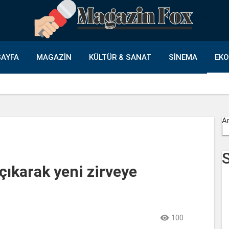
AYFA
MAGAZIN
KÜLTÜR & SANAT
SINEMA
EK
A
çıkarak yeni zirveye

100