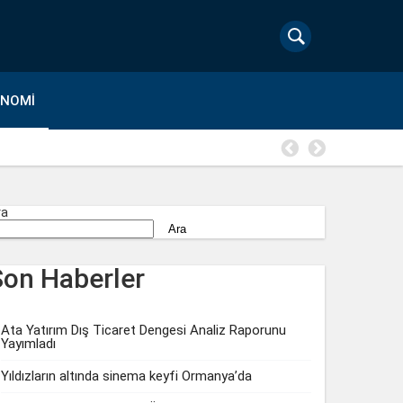
ONOMI
Gloria Hot
ra
Ara
Son Haberler
Ata Yatırım Dış Ticaret Dengesi Analiz Raporunu
Yayımladı
Yıldızların altında sinema keyfi Ormanya’da