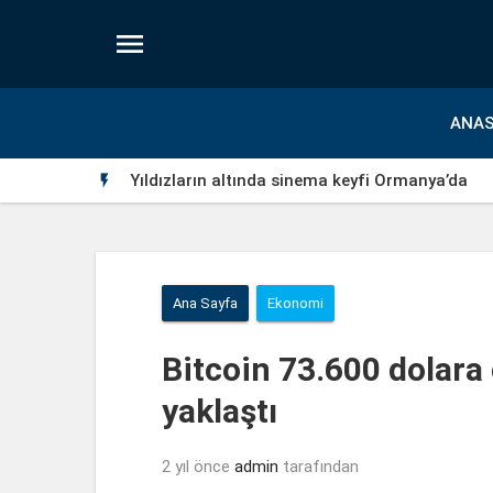

ANAS
Yıldızların altında sinema keyfi Ormanya’da

Ana Sayfa
Ekonomi
Bitcoin 73.600 dolara 
yaklaştı
2 yıl önce
admin
tarafından