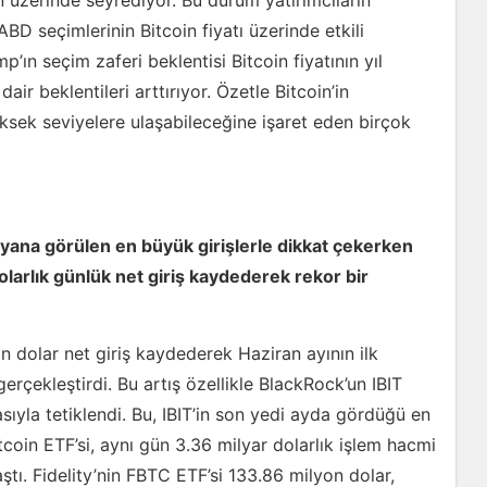
ın üzerinde seyrediyor. Bu durum yatırımcıların
ABD seçimlerinin Bitcoin fiyatı üzerinde etkili
’ın seçim zaferi beklentisi Bitcoin fiyatının yıl
r beklentileri arttırıyor. Özetle Bitcoin’in
üksek seviyelere ulaşabileceğine işaret eden birçok
 yana görülen en büyük girişlerle dikkat çekerken
olarlık günlük net giriş kaydederek rekor bir
n dolar net giriş kaydederek Haziran ayının ilk
erçekleştirdi. Bu artış özellikle BlackRock’un IBIT
sıyla tetiklendi. Bu, IBIT’in son yedi ayda gördüğü en
coin ETF’si, aynı gün 3.36 milyar dolarlık işlem hacmi
tı. Fidelity’nin FBTC ETF’si 133.86 milyon dolar,