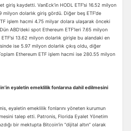
net giriş kaydetti. VanEck’in HODL ETF’si 16.52 milyon
9 milyon dolarlık giriş gördü. Diğer beş ETF’de
TF işlem hacmi 4.75 milyar dolara ulaşarak önceki
 Dün ABD’deki spot Ethereum ETF’leri 7.65 milyon
 ETF’si 13.62 milyon dolarlık girişle bu alandaki en
nde ise 5.97 milyon dolarlık çıkış oldu, diğer
 Toplam Ethereum ETF işlem hacmi ise 280.55 milyon
oin’in eyaletin emeklilik fonlarına dahil edilmesini
onis, eyaletin emeklilik fonlarını yöneten kurumun
mesini talep etti. Patronis, Florida Eyalet Yönetim
dığı bir mektupta Bitcoin’in “dijital altın” olarak