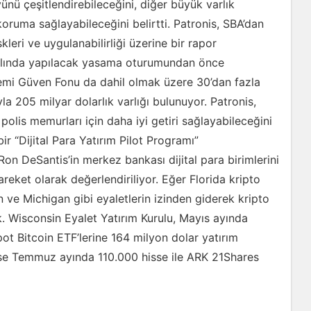
öyünü çeşitlendirebileceğini, diğer büyük varlık
 koruma sağlayabileceğini belirtti. Patronis, SBA’dan
skleri ve uygulanabilirliği üzerine bir rapor
 yılında yapılacak yasama oturumundan önce
stemi Güven Fonu da dahil olmak üzere 30’dan fazla
la 205 milyar dolarlık varlığı bulunuyor. Patronis,
e polis memurları için daha iyi getiri sağlayabileceğini
 “Dijital Para Yatırım Pilot Programı”
Ron DeSantis’in merkez bankası dijital para birimlerini
eket olarak değerlendiriliyor. Eğer Florida kripto
 ve Michigan gibi eyaletlerin izinden giderek kripto
ak. Wisconsin Eyalet Yatırım Kurulu, Mayıs ayında
t Bitcoin ETF’lerine 164 milyon dolar yatırım
ise Temmuz ayında 110.000 hisse ile ARK 21Shares