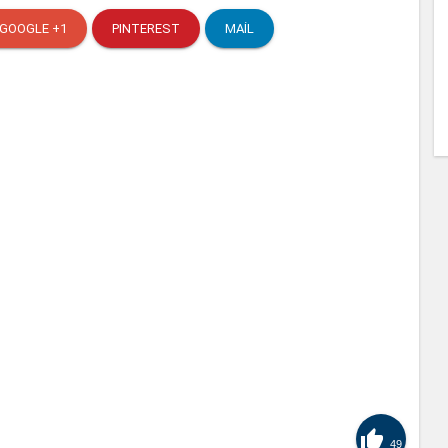
GOOGLE +1
PINTEREST
MAIL

49