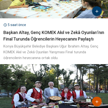

5 saat önce

Başkan Altay, Genç KOMEK Akıl ve Zekâ Oyunları’nın
Final Turunda Öğrencilerin Heyecanını Paylaştı
Konya Büyükşehir Belediye Başkanı Uğur İbrahim Altay, Genç
KOMEK Akıl ve Zekâ Oyunları Yarışması Final turunda
öğrencilerin heyecanına ortak oldu.
