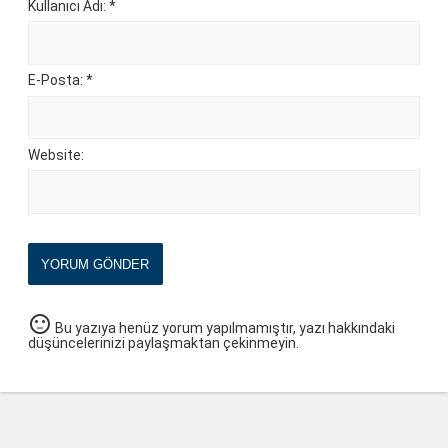
Kullanıcı Adı: *
E-Posta: *
Website:
YORUM GÖNDER
sentiment_neutral
Bu yazıya henüz yorum yapılmamıştır, yazı hakkındaki
düşüncelerinizi paylaşmaktan çekinmeyin.