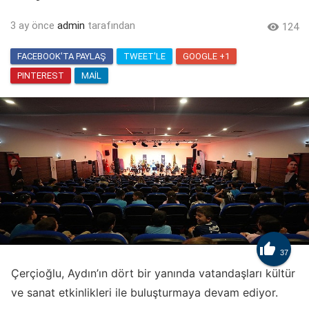
3 ay önce
admin
tarafından

124
FACEBOOK'TA PAYLAŞ
TWEET'LE
GOOGLE +1
PINTEREST
MAIL

37
Çerçioğlu, Aydın’ın dört bir yanında vatandaşları kültür
ve sanat etkinlikleri ile buluşturmaya devam ediyor.