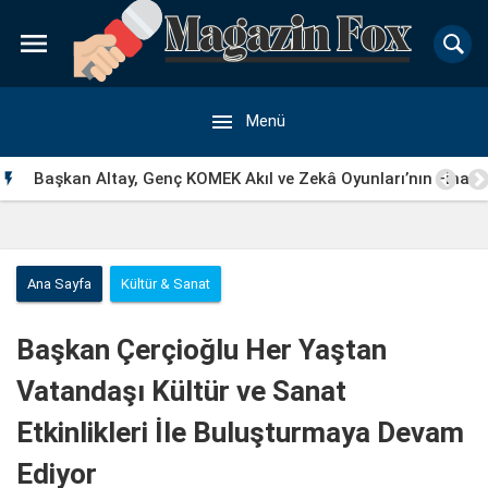


Menü
Başkan Altay, Genç KOMEK Akıl ve Zekâ Oyunları’nın Final

Turunda Öğrencilerin Heyecanını Paylaştı
Ana Sayfa
Kültür & Sanat
Başkan Çerçioğlu Her Yaştan
Vatandaşı Kültür ve Sanat
Etkinlikleri İle Buluşturmaya Devam
Ediyor