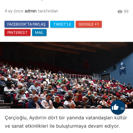
4 ay önce
admin
tarafından

99
FACEBOOK'TA PAYLAŞ
TWEET'LE
GOOGLE +1
PINTEREST
MAIL

50
Çerçioğlu, Aydın’ın dört bir yanında vatandaşları kültür
ve sanat etkinlikleri ile buluşturmaya devam ediyor.