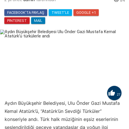

84
FACEBOOK'TA PAYLAŞ
TWEET'LE
GOOGLE +1
PINTEREST
MAIL

27
Aydın Büyükşehir Belediyesi, Ulu Önder Gazi Mustafa
Kemal Atatürk’ü, “Atatürk’ün Sevdiği Türküler”
konseriyle andı. Türk halk müziğinin eşsiz eserlerinin
seslendirildiği geceye vatandaşlar da yoğun ilgi