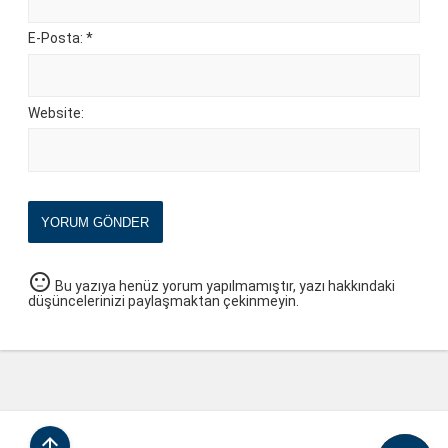
E-Posta: *
Website:
YORUM GÖNDER
sentiment_neutral
Bu yazıya henüz yorum yapılmamıştır, yazı hakkındaki
düşüncelerinizi paylaşmaktan çekinmeyin.
