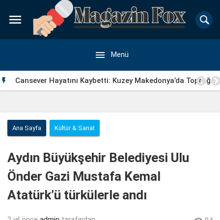


Menü
Cansever Hayatını Kaybetti: Kuzey Makedonya’da Toprağa

Verilecek
Ana Sayfa
Kültür & Sanat
Aydın Büyükşehir Belediyesi Ulu
Önder Gazi Mustafa Kemal
Atatürk’ü türkülerle andı
2 yıl önce
admin
tarafından