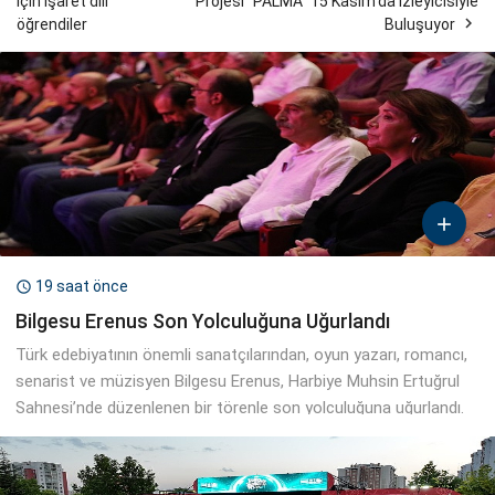
için işaret dili
Projesi “PALMA” 15 Kasım’da İzleyicisiyle

öğrendiler
Buluşuyor

19 saat önce

Bilgesu Erenus Son Yolculuğuna Uğurlandı
Türk edebiyatının önemli sanatçılarından, oyun yazarı, romancı,
senarist ve müzisyen Bilgesu Erenus, Harbiye Muhsin Ertuğrul
Sahnesi’nde düzenlenen bir törenle son yolculuğuna uğurlandı.