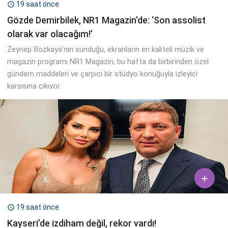
19 saat önce

Gözde Demirbilek, NR1 Magazin’de: ‘Son assolist
olarak var olacağım!’
Zeynep Bozkaya’nın sunduğu, ekranların en kaliteli müzik ve
magazin programı NR1 Magazin, bu hafta da birbirinden özel
gündem maddeleri ve çarpıcı bir stüdyo konuğuyla izleyici
karşısına çıkıyor.

19 saat önce

Kayseri’de izdiham değil, rekor vardı!