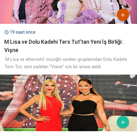

19 saat önce

M Lisa ve Dolu Kadehi Ters Tut’tan Yeni İş Birliği:
Vişne
M Lisa ve alternatif müziğin sevilen gruplarından Dolu Kadehi
Ters Tut, yeni şarkıları “Vişne” için bir araya geldi.
