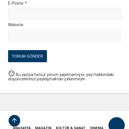
E-Posta: *
Website:
YORUM GÖNDER
sentiment_neutral
Bu yazıya henüz yorum yapılmamıştır, yazı hakkındaki
düşüncelerinizi paylaşmaktan çekinmeyin.

ANASAYFA
MAGAZIN
KÜLTÜR & SANAT
SINEMA