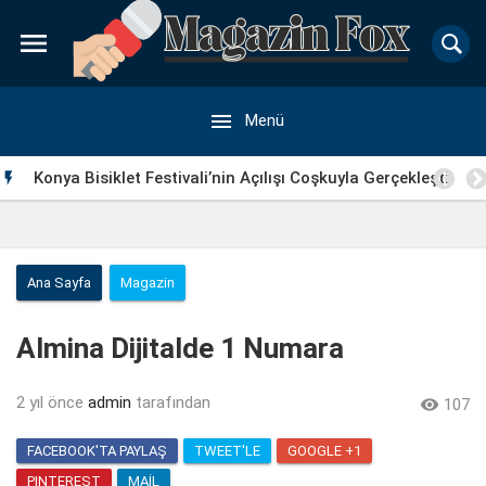


Menü
Konya Bisiklet Festivali’nin Açılışı Coşkuyla Gerçekleşti

Ana Sayfa
Magazin
Almina Dijitalde 1 Numara
2 yıl önce
admin
tarafından

107
FACEBOOK'TA PAYLAŞ
TWEET'LE
GOOGLE +1
PINTEREST
MAIL