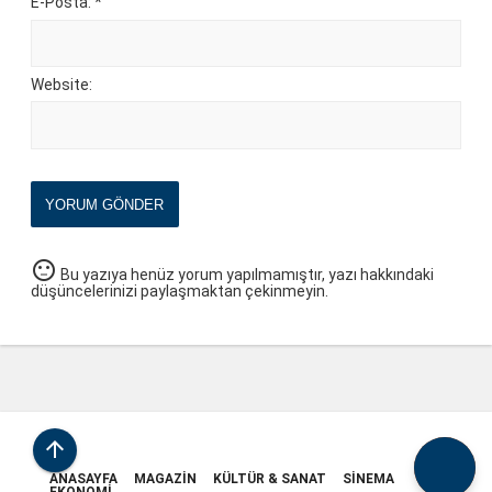
E-Posta: *
Website:
YORUM GÖNDER
sentiment_neutral
Bu yazıya henüz yorum yapılmamıştır, yazı hakkındaki
düşüncelerinizi paylaşmaktan çekinmeyin.

ANASAYFA
MAGAZIN
KÜLTÜR & SANAT
SINEMA