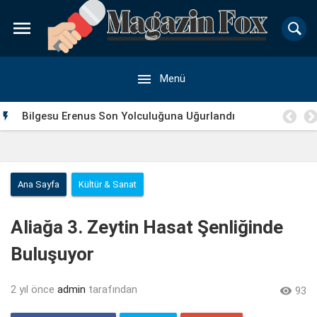


Menü
a
Bilgesu Erenus Son Yolculuğuna Uğurlandı

Ana Sayfa
Kültür & Sanat
Aliağa 3. Zeytin Hasat Şenliğinde
Buluşuyor
2 yıl önce
admin
tarafından

93