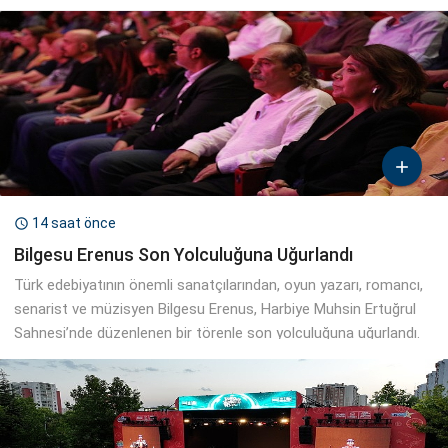

14 saat önce

Bilgesu Erenus Son Yolculuğuna Uğurlandı
Türk edebiyatının önemli sanatçılarından, oyun yazarı, romancı,
senarist ve müzisyen Bilgesu Erenus, Harbiye Muhsin Ertuğrul
Sahnesi’nde düzenlenen bir törenle son yolculuğuna uğurlandı.