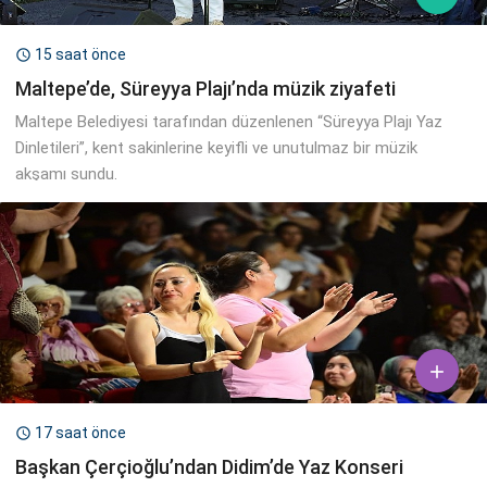
15 saat önce

Maltepe’de, Süreyya Plajı’nda müzik ziyafeti
Maltepe Belediyesi tarafından düzenlenen “Süreyya Plajı Yaz
Dinletileri”, kent sakinlerine keyifli ve unutulmaz bir müzik
akşamı sundu.

17 saat önce

Başkan Çerçioğlu’ndan Didim’de Yaz Konseri