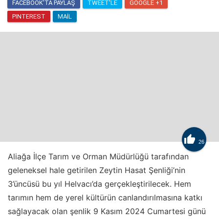
FACEBOOK'TA PAYLAŞ
TWEET'LE
GOOGLE +1
PINTEREST
MAIL

26
Aliağa İlçe Tarım ve Orman Müdürlüğü tarafından
geleneksel hale getirilen Zeytin Hasat Şenliği’nin
3’üncüsü bu yıl Helvacı’da gerçekleştirilecek. Hem
tarımın hem de yerel kültürün canlandırılmasına katkı
sağlayacak olan şenlik 9 Kasım 2024 Cumartesi günü