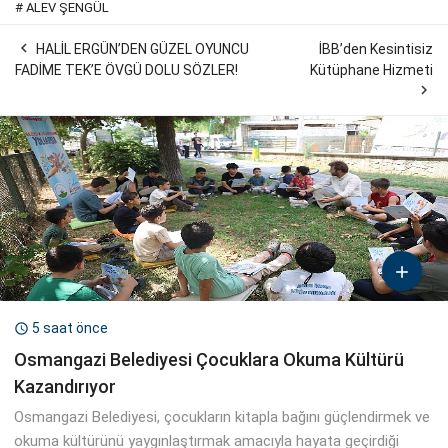
#
ALEV ŞENGÜL

HALİL ERGÜN’DEN GÜZEL OYUNCU
İBB’den Kesintisiz
FADİME TEK’E ÖVGÜ DOLU SÖZLER!
Kütüphane Hizmeti


5 saat önce

Osmangazi Belediyesi Çocuklara Okuma Kültürü
Kazandırıyor
Osmangazi Belediyesi, çocukların kitapla bağını güçlendirmek ve
okuma kültürünü yaygınlaştırmak amacıyla hayata geçirdiği