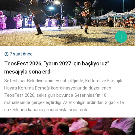

7 saat önce

TeosFest 2026, “yarın 2027 için başlıyoruz”
mesajıyla sona erdi
Seferihisar Belediyesi’nin ev sahipliğinde, Kültürel ve Ekolojik
Hayatı Koruma Derneği koordinasyonunda düzenlenen
TeosFest 2026, sekiz gün boyunca Seferihisar’ın 10
mahallesinde gerçekleştirdiği 72 etkinliğin ardından Sığacık’ta
düzenlenen kapanış programıyla sona erdi.