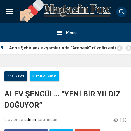


Menü
Anne Şehir yaz akşamlarında “Arabesk” rüzgârı esti

Ana Sayfa
Kültür & Sanat
ALEV ŞENGÜL… “YENİ BİR YILDIZ
DOĞUYOR”
2 ay önce
admin
tarafından

136