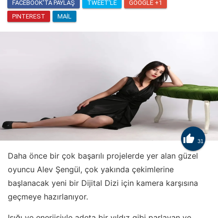
FACEBOOK'TA PAYLAŞ
TWEET'LE
GOOGLE +1
PINTEREST
MAIL

31
Daha önce bir çok başarılı projelerde yer alan güzel
oyuncu Alev Şengül, çok yakında çekimlerine
başlanacak yeni bir Dijital Dizi için kamera karşısına
geçmeye hazırlanıyor.
Işığı ve enerjisiyle adeta bir yıldız gibi parlayan ve