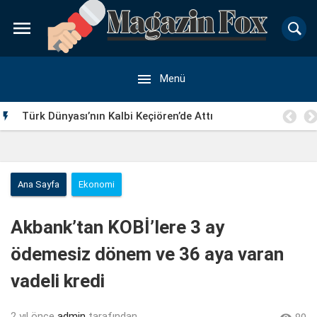


Menü
Türk Dünyası’nın Kalbi Keçiören’de Attı

Ana Sayfa
Ekonomi
Akbank’tan KOBİ’lere 3 ay
ödemesiz dönem ve 36 aya varan
vadeli kredi
2 yıl önce
admin
tarafından