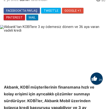

80
FACEBOOK'TA PAYLAŞ
TWEET'LE
GOOGLE +1
PINTEREST
MAIL

24
Akbank, KOBİ müşterilerinin finansmana hızlı ve
kolay erişimi için ayrıcalıklı çözümler sunmayı
sürdürüyor. KOBİ’ler, Akbank Mobil üzerinden
kolayca kredi başvurusu yapabiliyor ve 3 ay