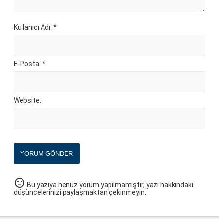
Kullanıcı Adı: *
E-Posta: *
Website:
YORUM GÖNDER
sentiment_neutral
Bu yazıya henüz yorum yapılmamıştır, yazı hakkındaki
düşüncelerinizi paylaşmaktan çekinmeyin.