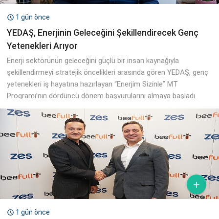
1 gün önce

YEDAŞ, Enerjinin Geleceğini Şekillendirecek Genç
Yetenekleri Arıyor
Enerji sektörünün geleceğini güçlü bir insan kaynağıyla
şekillendirmeyi stratejik öncelikleri arasında gören YEDAŞ, genç
yetenekleri iş hayatına hazırlayan “Enerjim Sizinle” MT
Programı’nın dördüncü dönem başvurularını almaya başladı.

1 gün önce
