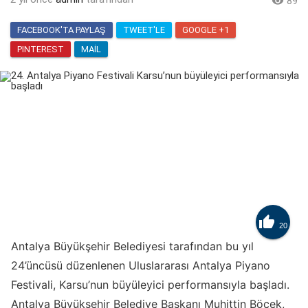

89
FACEBOOK'TA PAYLAŞ
TWEET'LE
GOOGLE +1
PINTEREST
MAIL

20
Antalya Büyükşehir Belediyesi tarafından bu yıl
24’üncüsü düzenlenen Uluslararası Antalya Piyano
Festivali, Karsu’nun büyüleyici performansıyla başladı.
Antalya Büyükşehir Belediye Başkanı Muhittin Böcek,