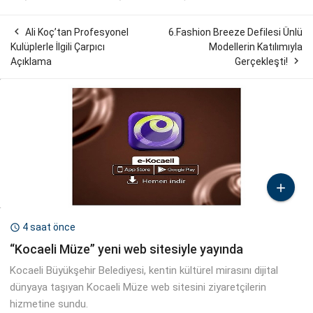

Ali Koç’tan Profesyonel
6.Fashion Breeze Defilesi Ünlü
Kulüplerle İlgili Çarpıcı
Modellerin Katılımıyla

Açıklama
Gerçekleşti!

4 saat önce

“Kocaeli Müze” yeni web sitesiyle yayında
Kocaeli Büyükşehir Belediyesi, kentin kültürel mirasını dijital
dünyaya taşıyan Kocaeli Müze web sitesini ziyaretçilerin
hizmetine sundu.