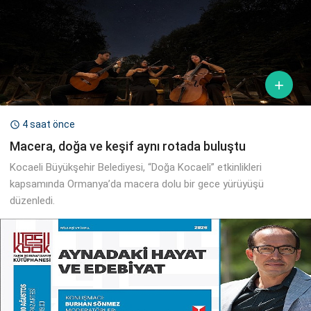

4 saat önce

Macera, doğa ve keşif aynı rotada buluştu
Kocaeli Büyükşehir Belediyesi, “Doğa Kocaeli” etkinlikleri
kapsamında Ormanya’da macera dolu bir gece yürüyüşü
düzenledi.