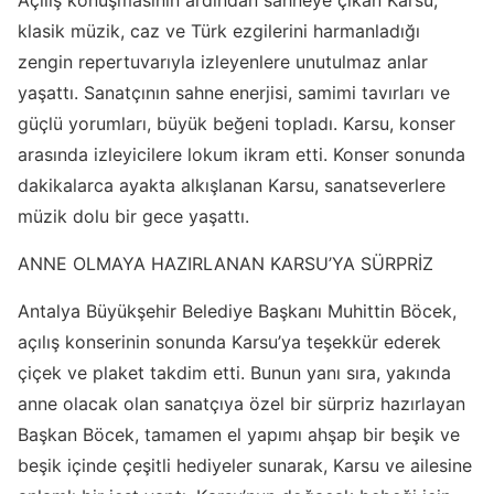
Açılış konuşmasının ardından sahneye çıkan Karsu,
klasik müzik, caz ve Türk ezgilerini harmanladığı
zengin repertuvarıyla izleyenlere unutulmaz anlar
yaşattı. Sanatçının sahne enerjisi, samimi tavırları ve
güçlü yorumları, büyük beğeni topladı. Karsu, konser
arasında izleyicilere lokum ikram etti. Konser sonunda
dakikalarca ayakta alkışlanan Karsu, sanatseverlere
müzik dolu bir gece yaşattı.
ANNE OLMAYA HAZIRLANAN KARSU’YA SÜRPRİZ
Antalya Büyükşehir Belediye Başkanı Muhittin Böcek,
açılış konserinin sonunda Karsu’ya teşekkür ederek
çiçek ve plaket takdim etti. Bunun yanı sıra, yakında
anne olacak olan sanatçıya özel bir sürpriz hazırlayan
Başkan Böcek, tamamen el yapımı ahşap bir beşik ve
beşik içinde çeşitli hediyeler sunarak, Karsu ve ailesine