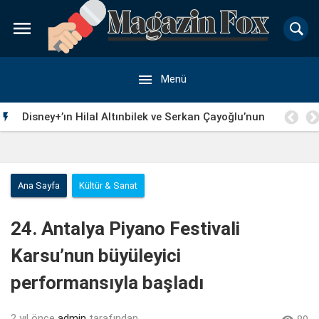


Menü
Disney+’ın Hilal Altınbilek ve Serkan Çayoğlu’nun

Başrollerinde Yer Aldığı “Öngörü” Filminin Teaser Afişleri
ve Merak Uyandıran İlk Tanıtımı Yayımlandı
Ana Sayfa
Kültür & Sanat
24. Antalya Piyano Festivali
Karsu’nun büyüleyici
performansıyla başladı
2 yıl önce
admin
tarafından