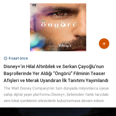

4 saat önce

Disney+’ın Hilal Altınbilek ve Serkan Çayoğlu’nun
Başrollerinde Yer Aldığı “Öngörü” Filminin Teaser
Afişleri ve Merak Uyandıran İlk Tanıtımı Yayımlandı
The Walt Disney Company’nin tüm dünyada milyonlarca üyeye
sahip dijital yayın platformu Disney+, birbirinden farklı tarzdaki
yeni lokal içeriklerini izleyicilerle buluşturmaya devam ediyor.