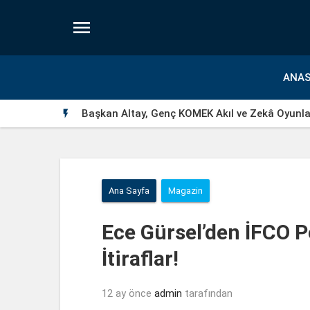

ANAS
Başkan Altay, Genç KOMEK Akıl ve Zekâ Oyunlar

Ana Sayfa
Magazin
Ece Gürsel’den İFCO 
İtiraflar!
12 ay önce
admin
tarafından