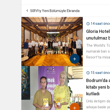

50Fifty Yeni Bölümüyle Ekranda
14 saat önc

Gloria Hote
unutulmaz b
The World’s To
numaralı barı 
Resort’ta misaf

15 saat önc

Bodrum’da a
kitabı yeni 
kutladı
Ünlü iletişim d
arkaya baskı y
