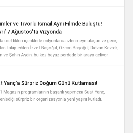
şladığı 14’üncü kitabı “Artık Üzülmeden Önce Düşüneceğim”in
önceki gün Titanic Luxury Collection Bodrum’da düzenlenen
tlandı.
mler ve Tivorlu İsmail Aynı Filmde Buluştu!
vri’ 7 Ağustos’ta Vizyonda
 ürettikleri içeriklerle milyonlarca izlenmeye ulaşan ve geniş
ndan takip edilen İzzet Başoğul, Özcan Başoğul, Rıdvan Kevrek,
n ve Şahin Aydın, bu kez beyaz perdede bir araya geliyor.
t Yanç’a Sürpriz Doğum Günü Kutlaması!
 Magazin programlarının başarılı yapımcısı Suat Yanç,
enlediği sürpriz bir organizasyonla yeni yaşını kutladı.