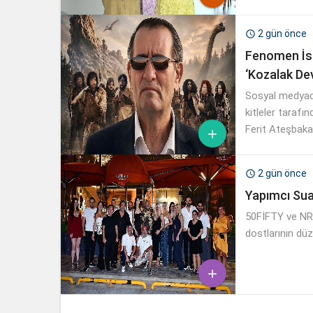
(TOÇEV)’e bağı
yeni baskısı, 
2 gün önce

özel davetle ku
Fenomen İsi
‘Kozalak De
Sosyal medyada
kitleler tarafı
Ferit Ateşbaka

2 gün önce

Yapımcı Sua
50FİFTY ve NR1
dostlarının düz
