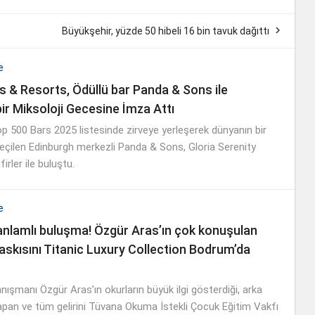

Büyükşehir, yüzde 50 hibeli 16 bin tavuk dağıttı
e
ls & Resorts, Ödüllü bar Panda & Sons ile
ir Miksoloji Gecesine İmza Attı
p 500 Bars 2025 listesinde zirveye yerleşerek dünyanın bir
seçilen Edinburgh merkezli Panda & Sons, Gloria Serenity
irler ile buluştu.
e
nlamlı buluşma! Özgür Aras’ın çok konuşulan
baskısını Titanic Luxury Collection Bodrum’da
anışmanı Özgür Aras’ın okurların büyük ilgi gösterdiği, arka
apan ve tüm gelirini Tüvana Okuma İstekli Çocuk Eğitim Vakfı