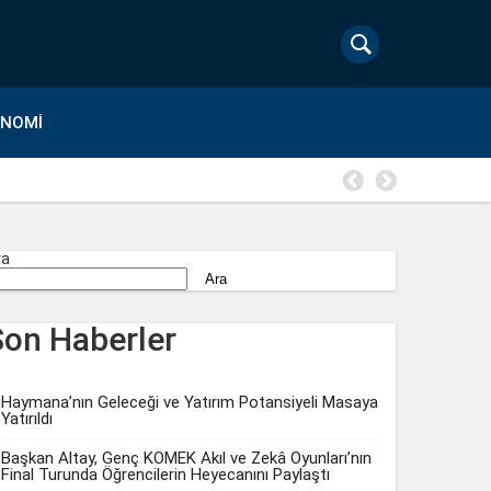
ONOMI
Kuru meyve
ra
Ara
Son Haberler
Haymana’nın Geleceği ve Yatırım Potansiyeli Masaya
Yatırıldı
Başkan Altay, Genç KOMEK Akıl ve Zekâ Oyunları’nın
Final Turunda Öğrencilerin Heyecanını Paylaştı