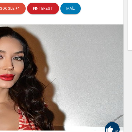
GOOGLE +1
PINTEREST
MAIL

34