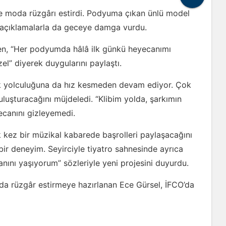
ne moda rüzgârı estirdi. Podyuma çıkan ünlü model
ğı açıklamalarla da geceye damga vurdu.
nken, “Her podyumda hâlâ ilk günkü heyecanımı
l” diyerek duygularını paylaştı.
ik yolculuğuna da hız kesmeden devam ediyor. Çok
buluşturacağını müjdeledi. “Klibim yolda, şarkımın
ecanını gizleyemedi.
 kez bir müzikal kabarede başrolleri paylaşacağını
bir deneyim. Seyirciyle tiyatro sahnesinde ayrıca
ını yaşıyorum” sözleriyle yeni projesini duyurdu.
 rüzgâr estirmeye hazırlanan Ece Gürsel, İFCO’da