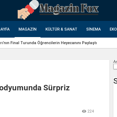
AYFA
MAGAZIN
KÜLTÜR & SANAT
SINEMA
EK
ı’nın Final Turunda Öğrencilerin Heyecanını Paylaştı
A
Podyumunda Sürpriz

224